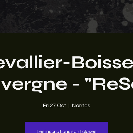
vallier-Boiss
vergne - "ReS
Fri 27 Oct
  |  
Nantes
Les inscriptions sont closes