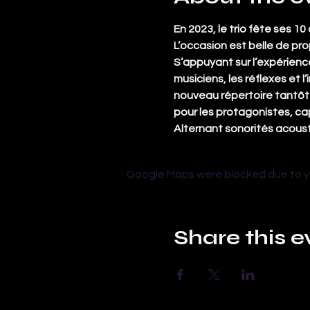
En 2023, le trio fête ses 10
L’occasion est belle de pr
S’appuyant sur l’expérience
musiciens, les réflexes et
nouveau répertoire tantôt a
pour les protagonistes, cap
Alternant sonorités acousti
Google Maps were blocked due to you
Share this e