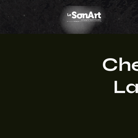
Che
La