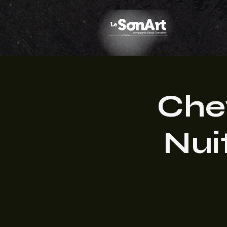
Chev
Nui