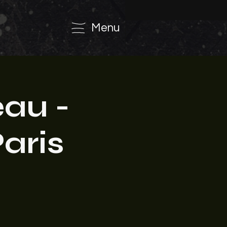
Menu
eau -
aris