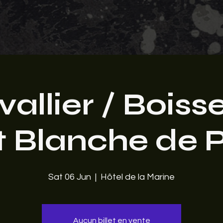
allier / Boiss
t Blanche de P
Sat 06 Jun
  |  
Hôtel de la Marine
Aucun billet en vente