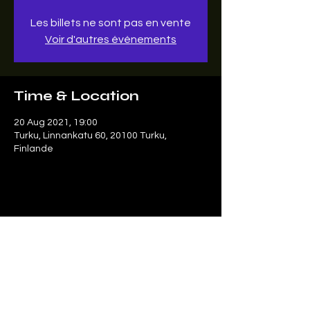
Les billets ne sont pas en vente
Voir d'autres événements
Time & Location
20 Aug 2021, 19:00
Turku, Linnankatu 60, 20100 Turku,
Finlande
Share this event
Le SonArt