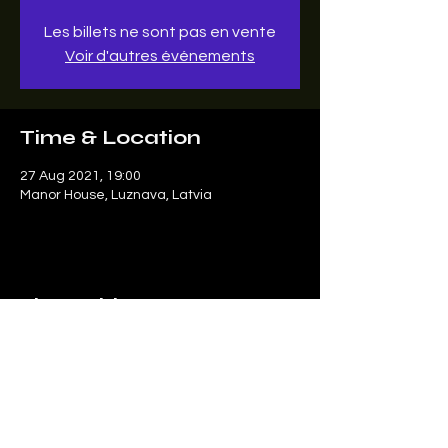
Les billets ne sont pas en vente
Voir d'autres événements
Time & Location
27 Aug 2021, 19:00
Manor House, Luznava, Latvia
Share this event
Le SonArt