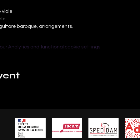
 viole
ole
, guitare baroque, arrangements.
r Analytics and functional cookie settings.
vent