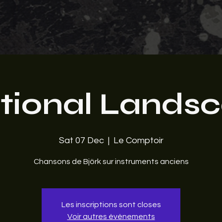
ional Lands
Sat 07 Dec
  |  
Le Comptoir
Chansons de Björk sur instruments anciens
Les inscriptions sont closes
Voir autres événements