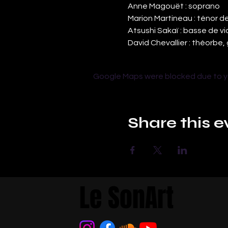
Anne Magouët : soprano
Marion Martineau : ténor de
Atsushi Sakaï : basse de vi
David Chevallier : théorbe
Google Maps were blocked due to you
Share this e
Le SonArt