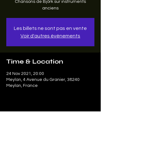
Chansons de Björk sur instruments
anciens
Les billets ne sont pas en vente
Voir d'autres événements
Time & Location
24 Nov 2021, 20:00
Meylan, 4 Avenue du Granier, 38240
Meylan, France
Share this event