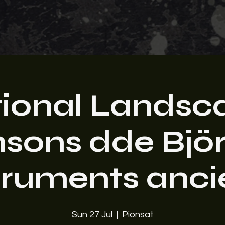
ional Landsca
sons dde Björ
truments anci
Sun 27 Jul
  |  
Pionsat