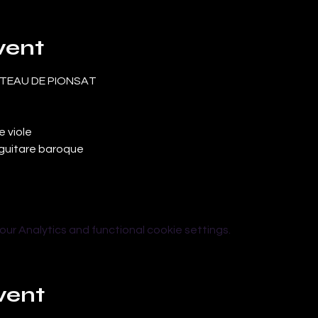
vent
ÂTEAU DE PIONSAT
e viole
, guitare baroque
r Analytics and functional cookie settings.
vent