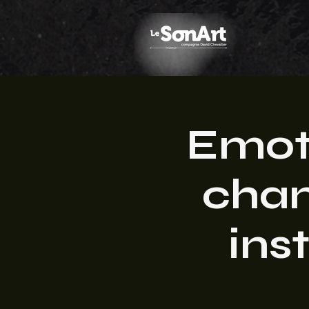
Emot
chan
ins