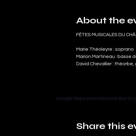
About the e
FÊTES MUSICALES DU CH
Marie Théoleyre : soprano
Marion Martineau : basse d
David Chevallier : théorbe
Google Maps were blocked due to you
Share this e