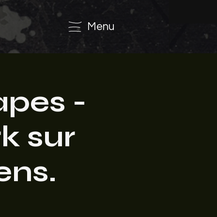
Menu
pes -
k sur
ens.