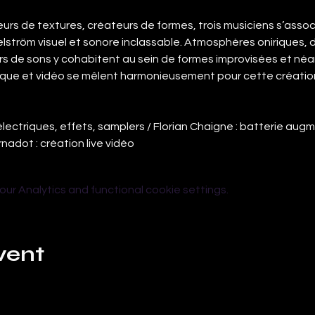
urs de textures, créateurs de formes, trois musiciens s’assoc
lström visuel et sonore inclassable. Atmosphères oniriques,
murs de sons y cohabitent au sein de formes improvisées et n
ique et vidéo se mêlent harmonieusement pour cette création
 électriques, effets, samplers / Florian Chaigne : batterie au
rnadot : création live vidéo
r Analytics and functional cookie settings.
vent