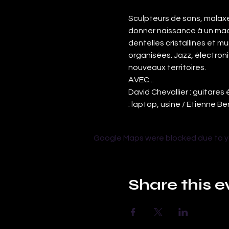
Sculpteurs de sons, malaxe
donner naissance à un mae
dentelles cristallines et 
organisées. Jazz, électron
nouveaux territoires.
AVEC...
David Chevallier : guitares
: laptop, usine / Etienne Be
Google Maps were blocked due to you
Share this e