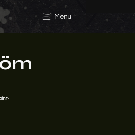
Menu
tröm
aint-