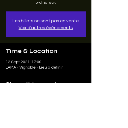
ordinateur.
Les billets ne sont pas en vente
Voir d'autres événements
Time & Location
12 Sept 2021, 17:00
LAMA - Vignoble - Lieu à définir
Share this event
Le SonArt