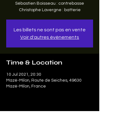
Sébastien Boisseau : contrebasse
Christophe Lavergne : batterie
Les billets ne sont pas en vente
Voir d'autres événements
Time & Location
10 Jul 2021, 20:30
Mazé-Milon, Route de Seiches, 49630
Mazé-Milon, France
Share this event