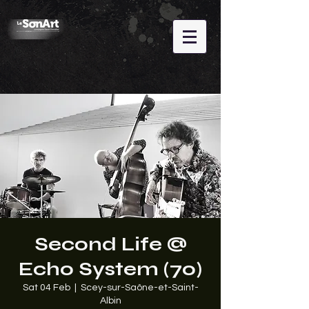
Second Life @
Echo System (70)
Sat 04 Feb
  |  
Scey-sur-Saône-et-Saint-
Albin