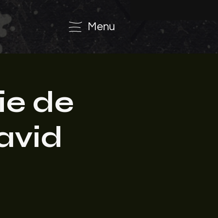
Menu
ie de
avid
o