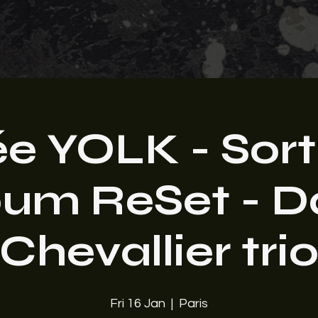
ée YOLK - Sort
lbum ReSet - D
Chevallier tri
Fri 16 Jan
  |  
Paris