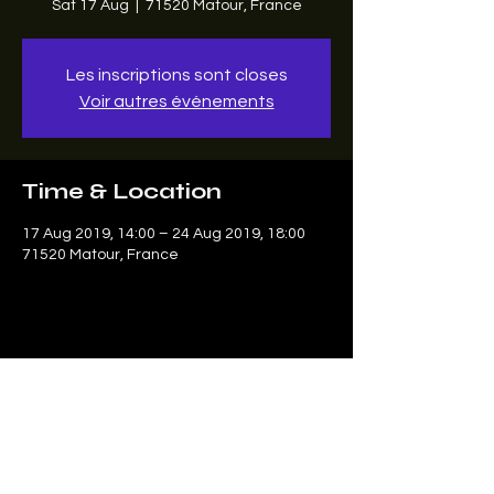
Sat 17 Aug
  |  
71520 Matour, France
Les inscriptions sont closes
Voir autres événements
Time & Location
17 Aug 2019, 14:00 – 24 Aug 2019, 18:00
71520 Matour, France
Share this event