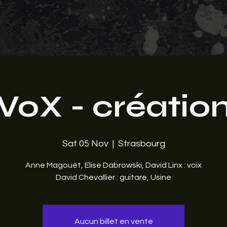
VoX - créatio
Sat 05 Nov
  |  
Strasbourg
Anne Magouët, Elise Dabrowski, David Linx : voix
David Chevallier : guitare, Usine
Aucun billet en vente