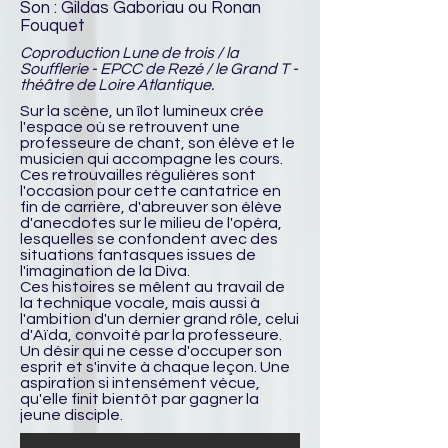
Son : Gildas Gaboriau ou Ronan
Fouquet
Coproduction Lune de trois / la
Soufflerie - EPCC de Rezé / le Grand T -
théâtre de Loire Atlantique.
Sur la scène, un îlot lumineux crée
l'espace où se retrouvent une
professeure de chant, son élève et le
musicien qui accompagne les cours.
Ces retrouvailles régulières sont
l'occasion pour cette cantatrice en
fin de carrière, d'abreuver son élève
d'anecdotes sur le milieu de l'opéra,
lesquelles se confondent avec des
situations fantasques issues de
l'imagination de la Diva.
Ces histoires se mêlent au travail de
la technique vocale, mais aussi à
l'ambition d'un dernier grand rôle, celui
d'Aïda, convoité par la professeure.
Un désir qui ne cesse d'occuper son
esprit et s'invite à chaque leçon. Une
aspiration si intensément vécue,
qu'elle finit bientôt par gagner la
jeune disciple.