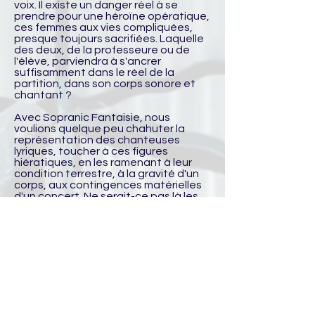
voix. Il existe un danger réel à se
prendre pour une héroïne opératique,
ces femmes aux vies compliquées,
presque toujours sacrifiées. Laquelle
des deux, de la professeure ou de
l'élève, parviendra à s'ancrer
suffisamment dans le réel de la
partition, dans son corps sonore et
chantant ?
Avec Sopranic Fantaisie, nous
voulions quelque peu chahuter la
représentation des chanteuses
lyriques, toucher à ces figures
hiératiques, en les ramenant à leur
condition terrestre, à la gravité d'un
corps, aux contingences matérielles
d'un concert. Ne serait-ce pas là les
soulager, un temps, de la trop grande
exigence qui pèse sur elles, de la
demande incessante de perfection,
de l'injonction à ne jamais faillir.
Loin de la caricature, nous voulions
montrer l'humain qui se cache derrière
ces grands chanteurs de l'extrême.
Cet hommage à la cantatrice, à
l'opéra, nous ne pouvions l'imaginer